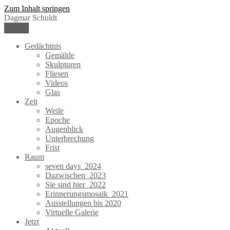
Zum Inhalt springen
Dagmar Schuldt
Menü
Gedächtnis
Gemälde
Skulpturen
Fliesen
Videos
Glas
Zeit
Weile
Epoche
Augenblick
Unterbrechung
Frist
Raum
seven days_2024
Dazwischen_2023
Sie sind hier_2022
Erinnerungsmosaik_2021
Ausstellungen bis 2020
Virtuelle Galerie
Jetzt