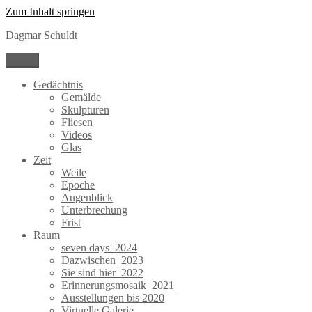
Zum Inhalt springen
Dagmar Schuldt
Menü
Gedächtnis
Gemälde
Skulpturen
Fliesen
Videos
Glas
Zeit
Weile
Epoche
Augenblick
Unterbrechung
Frist
Raum
seven days_2024
Dazwischen_2023
Sie sind hier_2022
Erinnerungsmosaik_2021
Ausstellungen bis 2020
Virtuelle Galerie